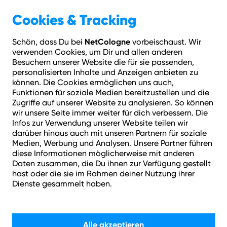
Geschäftskunden
Über NetCologne
Cookies & Tracking
NetCologne
Schön, dass Du bei
vorbeischaust. Wir
Hilfe
Login
Kontakt
Adresse prüfen
Menü
verwenden Cookies, um Dir und allen anderen
Besuchern unserer Website die für sie passenden,
personalisierten Inhalte und Anzeigen anbieten zu
Vorbestellen lohnt sich!
können. Die Cookies ermöglichen uns auch,
Funktionen für soziale Medien bereitzustellen und die
Zugriffe auf unserer Website zu analysieren. So können
wir unsere Seite immer weiter für dich verbessern. Die
Infos zur Verwendung unserer Website teilen wir
darüber hinaus auch mit unseren Partnern für soziale
Medien, Werbung und Analysen. Unsere Partner führen
diese Informationen möglicherweise mit anderen
Daten zusammen, die Du ihnen zur Verfügung gestellt
Glasfaser für Kerpen:
hast oder die sie im Rahmen deiner Nutzung ihrer
Dienste gesammelt haben.
Zukunftssicher surfen.
Alle akzeptieren
Jetzt den Anschluss an die leistungsstarke Glasfaser