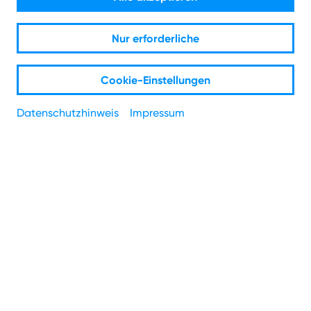
gesetzlichen Vorschriften und betrieblichen Richtlinien
sowie die Bekämpfung von Korruption spielen dabei eine
Nur erforderliche
zentrale Rolle.
Cookie-Einstellungen
Datenschutzhinweis
Impressum
Corporate Governance
Hier findest du die aktuellen Corporate Governance
Berichte als PDF-Datei zum Download: