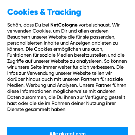
Geschäftskunden
Über NetCologne
Cookies & Tracking
NetCologne
Schön, dass Du bei
vorbeischaust. Wir
Hilfe
Login
Kontakt
Adresse prüfen
Menü
verwenden Cookies, um Dir und allen anderen
Besuchern unserer Website die für sie passenden,
personalisierten Inhalte und Anzeigen anbieten zu
können. Die Cookies ermöglichen uns auch,
Funktionen für soziale Medien bereitzustellen und die
Compliance
Zugriffe auf unserer Website zu analysieren. So können
wir unsere Seite immer weiter für dich verbessern. Die
Als Unternehmen des Stadtwerke Köln Konzern haben wir
Infos zur Verwendung unserer Website teilen wir
uns für die Erfüllung unserer Aufgaben
darüber hinaus auch mit unseren Partnern für soziale
Medien, Werbung und Analysen. Unsere Partner führen
verantwortungsvolle, nachhaltige und integre
diese Informationen möglicherweise mit anderen
Geschäftsbeziehungen zum Ziel gesetzt. In Zeiten der
Daten zusammen, die Du ihnen zur Verfügung gestellt
fortschreitenden Globalisierung und weltweiten
hast oder die sie im Rahmen deiner Nutzung ihrer
Vernetzung von Unternehmen sehen wir uns in der
Dienste gesammelt haben.
Verantwortung, den Gefahren von undurchsichtigen
Lieferketten, mangelndem Umwelt- und Klimaschutz und
unlauteren Geschäftspraktiken auf Kosten von Mensch
und Umwelt aktiv entgegenzuwirken. Die Beachtung der
Alle akzeptieren