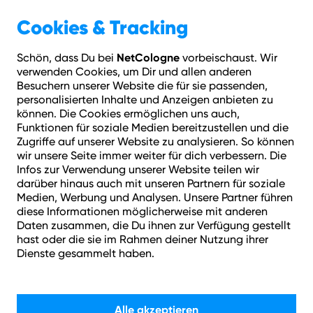
Geschäftskunden
Über NetCologne
Cookies & Tracking
NetCologne
Schön, dass Du bei
vorbeischaust. Wir
Hilfe
Login
Kontakt
Adresse prüfen
Menü
verwenden Cookies, um Dir und allen anderen
Besuchern unserer Website die für sie passenden,
personalisierten Inhalte und Anzeigen anbieten zu
Spare bis zu 175 €
können. Die Cookies ermöglichen uns auch,
Funktionen für soziale Medien bereitzustellen und die
Zugriffe auf unserer Website zu analysieren. So können
wir unsere Seite immer weiter für dich verbessern. Die
Infos zur Verwendung unserer Website teilen wir
darüber hinaus auch mit unseren Partnern für soziale
Medien, Werbung und Analysen. Unsere Partner führen
diese Informationen möglicherweise mit anderen
Daten zusammen, die Du ihnen zur Verfügung gestellt
Glasfaser-Tarife:
hast oder die sie im Rahmen deiner Nutzung ihrer
Dienste gesammelt haben.
Unschlagbar schnell.
Alle akzeptieren
–
Jetzt verlässliche dauerhafte Preise sichern
einen