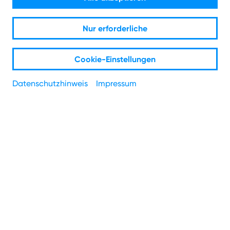
4
Rabatt gibt's als Extra dazu.
Zum Beispiel mit 600 Mbit/s für nur Ø 45,58 € mtl.
Nur erforderliche
Volle Glasfaserpower für Streaming, Arbeit und
Gaming.
Cookie-Einstellungen
Datenschutzhinweis
Impressum
PLZ
*
Straße
*
Hausnummer
*