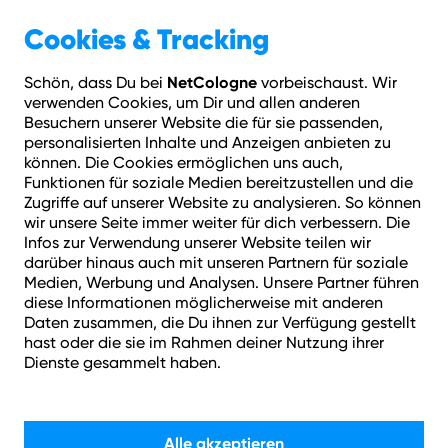
Geschäftskunden
Über NetCologne
Cookies & Tracking
NetCologne
Schön, dass Du bei
vorbeischaust. Wir
Hilfe
Login
Kontakt
Adresse prüfen
Menü
verwenden Cookies, um Dir und allen anderen
Besuchern unserer Website die für sie passenden,
personalisierten Inhalte und Anzeigen anbieten zu
können. Die Cookies ermöglichen uns auch,
Funktionen für soziale Medien bereitzustellen und die
Zugriffe auf unserer Website zu analysieren. So können
wir unsere Seite immer weiter für dich verbessern. Die
Infos zur Verwendung unserer Website teilen wir
darüber hinaus auch mit unseren Partnern für soziale
Medien, Werbung und Analysen. Unsere Partner führen
diese Informationen möglicherweise mit anderen
Daten zusammen, die Du ihnen zur Verfügung gestellt
Partnerprogramm
hast oder die sie im Rahmen deiner Nutzung ihrer
Dienste gesammelt haben.
Werde unser Partner und profitiere von jedem vermittelten
Auftrag.
Alle akzeptieren