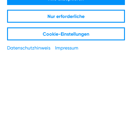
Nur erforderliche
Jetzt NetCologne Partner
Cookie-Einstellungen
werden!
Datenschutzhinweis
Impressum
Affiliates