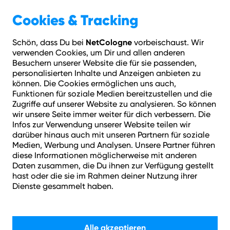
Geschäftskunden
Über NetCologne
Cookies & Tracking
NetCologne
Schön, dass Du bei
vorbeischaust. Wir
Hilfe
Login
Kontakt
Adresse prüfen
Menü
verwenden Cookies, um Dir und allen anderen
Besuchern unserer Website die für sie passenden,
personalisierten Inhalte und Anzeigen anbieten zu
können. Die Cookies ermöglichen uns auch,
Funktionen für soziale Medien bereitzustellen und die
Zugriffe auf unserer Website zu analysieren. So können
wir unsere Seite immer weiter für dich verbessern. Die
Infos zur Verwendung unserer Website teilen wir
darüber hinaus auch mit unseren Partnern für soziale
Medien, Werbung und Analysen. Unsere Partner führen
diese Informationen möglicherweise mit anderen
Daten zusammen, die Du ihnen zur Verfügung gestellt
Dein Kontakt zu
hast oder die sie im Rahmen deiner Nutzung ihrer
Dienste gesammelt haben.
NetCologne.
Alle akzeptieren
Wir helfen dir bei Fragen gerne weiter.