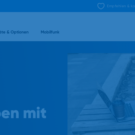
Empfehlen & ka
äte & Optionen
Mobilfunk
en mit