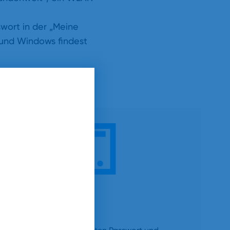
swort in der „Meine
 und Windows findest
Los surfen