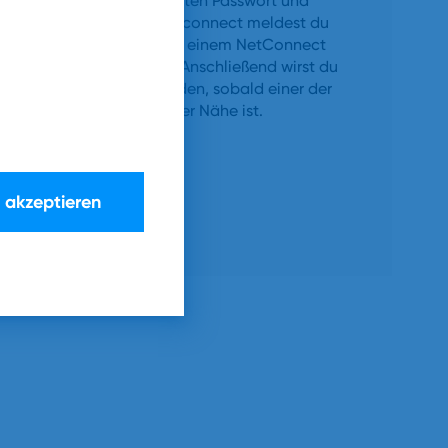
Mit deinem festgelegten Passwort und
Benutzernamen@netconnect meldest du
dich nun einmalig an einem NetConnect
fähigen Hotspot an. Anschließend wirst du
automatisch verbunden, sobald einer der
Access Points in deiner Nähe ist.
e akzeptieren
Kurzanleitung