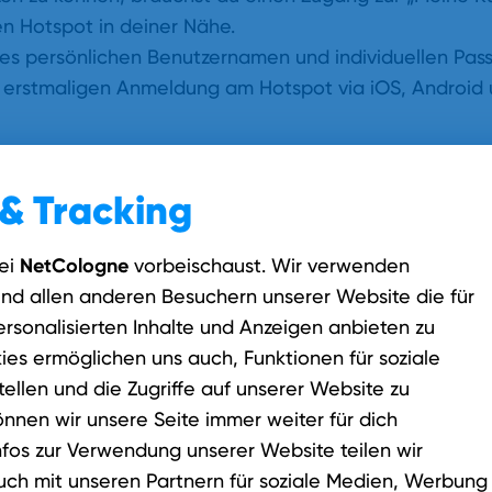
n Hotspot in deiner Nähe.
ines persönlichen Benutzernamen und individuellen Pas
r erstmaligen Anmeldung am Hotspot via iOS, Android
& Tracking
NetCologne
ei
vorbeischaust. Wir verwenden
und allen anderen Besuchern unserer Website die für
rsonalisierten Inhalte und Anzeigen anbieten zu
ies ermöglichen uns auch, Funktionen für soziale
ellen und die Zugriffe auf unserer Website zu
önnen wir unsere Seite immer weiter für dich
nfos zur Verwendung unserer Website teilen wir
Passwort vergeben
uch mit unseren Partnern für soziale Medien, Werbung