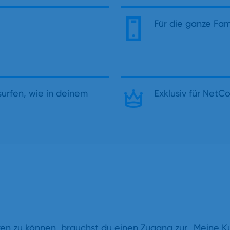
Für die ganze Fami
urfen, wie in deinem
Exklusiv für NetC
n zu können, brauchst du einen Zugang zur „Meine 