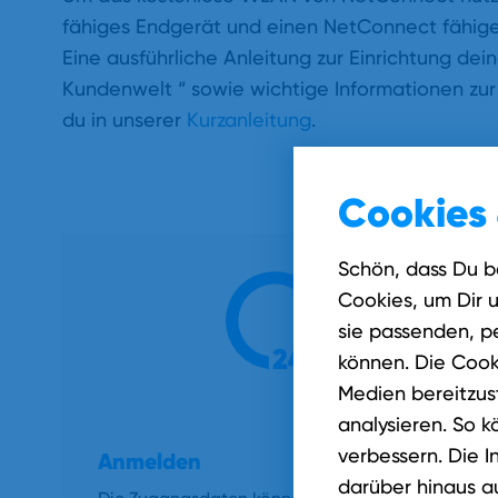
fähiges Endgerät und einen NetConnect fähige
Eine ausführliche Anleitung zur Einrichtung de
Kundenwelt “ sowie wichtige Informationen zu
du in unserer
Kurzanleitung
.
Cookies 
Schön, dass Du b
Cookies, um Dir 
sie passenden, pe
können. Die Cook
Medien bereitzust
analysieren. So k
verbessern. Die I
Anmelden
darüber hinaus a