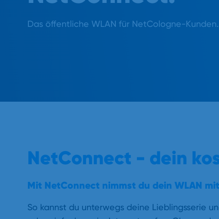
Das öffentliche WLAN für NetCologne-Kunden.
NetConnect - dein ko
Mit NetConnect nimmst du dein WLAN mit
So kannst du unterwegs deine Lieblingsserie u