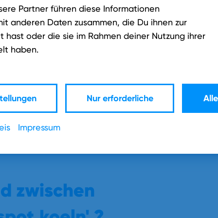
Lege nun ein individuelles Passwort und
sere Partner führen diese Informationen
einen Benutzernamen fest. Beides
it anderen Daten zusammen, die Du ihnen zur
benötigst du, um dein gewünschtes
Endgerät an einem NetConnect Hotspot
t hast oder die sie im Rahmen deiner Nutzung ihrer
einmalig zu registrieren. Der Benutzername
lt haben.
muss bei der Anmeldung um @netconnect
ergänzt werden.
tellungen
Nur erforderliche
All
eis
Impressum
ed zwischen
spot.koeln' ?