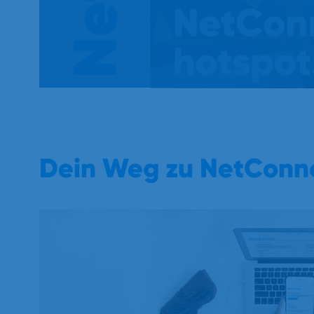
Dein Weg zu NetConn