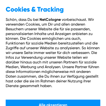
Geschäftskunden
Über NetCologne
Cookies & Tracking
NetCologne
Schön, dass Du bei
vorbeischaust. Wir
Hilfe
Login
Kontakt
Adresse prüfen
Menü
verwenden Cookies, um Dir und allen anderen
Besuchern unserer Website die für sie passenden,
personalisierten Inhalte und Anzeigen anbieten zu
können. Die Cookies ermöglichen uns auch,
Funktionen für soziale Medien bereitzustellen und die
Zugriffe auf unserer Website zu analysieren. So können
wir unsere Seite immer weiter für dich verbessern. Die
Infos zur Verwendung unserer Website teilen wir
darüber hinaus auch mit unseren Partnern für soziale
Medien, Werbung und Analysen. Unsere Partner führen
diese Informationen möglicherweise mit anderen
Daten zusammen, die Du ihnen zur Verfügung gestellt
Deine Rechnung in
hast oder die sie im Rahmen deiner Nutzung ihrer
Dienste gesammelt haben.
MeineKundenwelt.
Alle akzeptieren
Alles was du über deine Online Rechnung wissen musst.