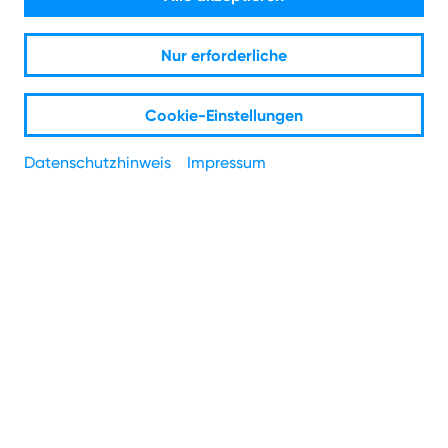
Nur erforderliche
Cookie-Einstellungen
In "MeineKundenwelt" kannst
Datenschutzhinweis
Impressum
du alle deine Rechnungen
einsehen.