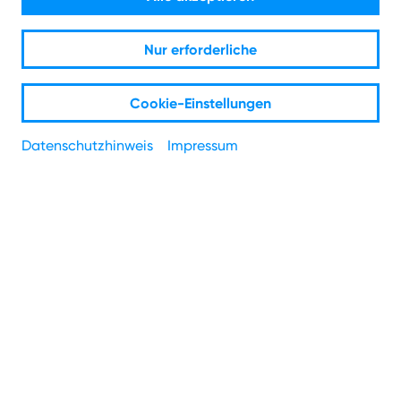
bauen weiter aus. Prüfe jetzt, ob dein Zuhause schon am
Glasfasernetz hängt und steig direkt auf Zukunft um.
Nur erforderliche
Cookie-Einstellungen
PLZ
*
Datenschutzhinweis
Impressum
Straße
*
Hausnummer
*