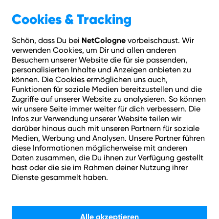
Geschäftskunden
Über NetCologne
Cookies & Tracking
NetCologne
Schön, dass Du bei
vorbeischaust. Wir
Hilfe
Login
Kontakt
Adresse prüfen
Menü
verwenden Cookies, um Dir und allen anderen
Besuchern unserer Website die für sie passenden,
personalisierten Inhalte und Anzeigen anbieten zu
nachhaltig und zukunftssicher surfen
können. Die Cookies ermöglichen uns auch,
Funktionen für soziale Medien bereitzustellen und die
Zugriffe auf unserer Website zu analysieren. So können
wir unsere Seite immer weiter für dich verbessern. Die
Infos zur Verwendung unserer Website teilen wir
darüber hinaus auch mit unseren Partnern für soziale
Medien, Werbung und Analysen. Unsere Partner führen
diese Informationen möglicherweise mit anderen
Daten zusammen, die Du ihnen zur Verfügung gestellt
Glasfaserausbau in
hast oder die sie im Rahmen deiner Nutzung ihrer
Dienste gesammelt haben.
Köln.
Alle akzeptieren
In vielen Veedeln ist Glasfaser bereits am Start, und wir