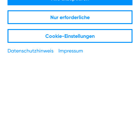
deines Vormieters übernehmen oder hast einen Erbfall?
Kein Problem, so geht´s.
Nur erforderliche
Cookie-Einstellungen
Datenschutzhinweis
Impressum
Deine Checkliste zur
Anschlussübernahme.