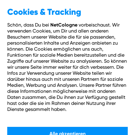
Geschäftskunden
Über NetCologne
Cookies & Tracking
NetCologne
Schön, dass Du bei
vorbeischaust. Wir
Hilfe
Login
Kontakt
Adresse prüfen
Menü
verwenden Cookies, um Dir und allen anderen
Besuchern unserer Website die für sie passenden,
personalisierten Inhalte und Anzeigen anbieten zu
können. Die Cookies ermöglichen uns auch,
Funktionen für soziale Medien bereitzustellen und die
Zugriffe auf unserer Website zu analysieren. So können
wir unsere Seite immer weiter für dich verbessern. Die
Infos zur Verwendung unserer Website teilen wir
darüber hinaus auch mit unseren Partnern für soziale
Medien, Werbung und Analysen. Unsere Partner führen
diese Informationen möglicherweise mit anderen
Daten zusammen, die Du ihnen zur Verfügung gestellt
Einen vorhandenen
hast oder die sie im Rahmen deiner Nutzung ihrer
Dienste gesammelt haben.
Anschluss übernehmen.
Alle akzeptieren
Du ziehst aus der WG aus, möchtest den Anschluss