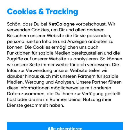
Geschäftskunden
Über NetCologne
Cookies & Tracking
NetCologne
Schön, dass Du bei
vorbeischaust. Wir
Hilfe
Login
Kontakt
Adresse prüfen
Menü
verwenden Cookies, um Dir und allen anderen
Besuchern unserer Website die für sie passenden,
personalisierten Inhalte und Anzeigen anbieten zu
Vorbestellen lohnt sich!
können. Die Cookies ermöglichen uns auch,
Funktionen für soziale Medien bereitzustellen und die
Zugriffe auf unserer Website zu analysieren. So können
wir unsere Seite immer weiter für dich verbessern. Die
Infos zur Verwendung unserer Website teilen wir
darüber hinaus auch mit unseren Partnern für soziale
Medien, Werbung und Analysen. Unsere Partner führen
diese Informationen möglicherweise mit anderen
Daten zusammen, die Du ihnen zur Verfügung gestellt
Glasfaser für
hast oder die sie im Rahmen deiner Nutzung ihrer
Dienste gesammelt haben.
Dormagen:
Zukunftssicher surfen.
Alle akzeptieren