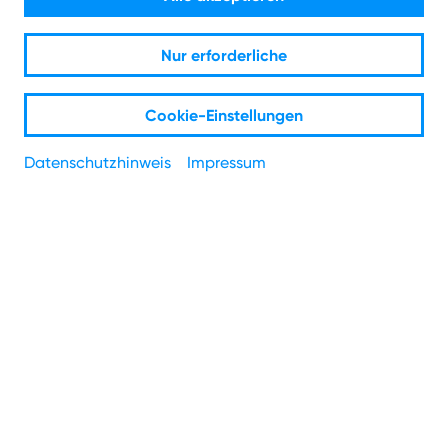
Jetzt den Anschluss an die leistungsstarke Glasfaser
Nur erforderliche
sichern.
Frühzeitig bestellen und keine Hausanschlusskosten
Cookie-Einstellungen
zahlen.
1
Spare je nach Tarif bis zu 200 €.
Datenschutzhinweis
Impressum
Glasfaserausbau in
Dormagen.