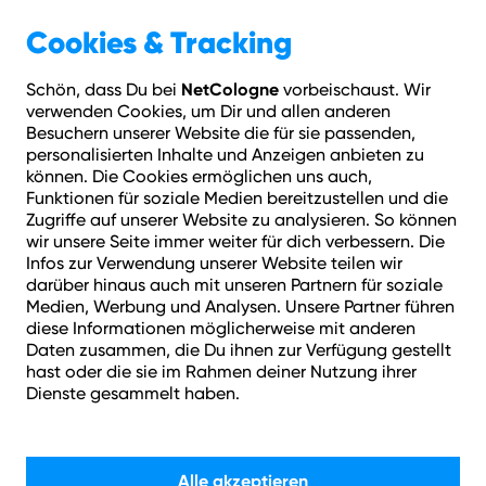
Geschäftskunden
Über NetCologne
Cookies & Tracking
NetCologne
Schön, dass Du bei
vorbeischaust. Wir
Hilfe
Login
Kontakt
Adresse prüfen
Menü
verwenden Cookies, um Dir und allen anderen
ct
Funktionsumfang
Wo kann ich "NetConnect" überall nutzen?
Besuchern unserer Website die für sie passenden,
personalisierten Inhalte und Anzeigen anbieten zu
können. Die Cookies ermöglichen uns auch,
Wie können wir helfen?
Funktionen für soziale Medien bereitzustellen und die
Zugriffe auf unserer Website zu analysieren. So können
wir unsere Seite immer weiter für dich verbessern. Die
Infos zur Verwendung unserer Website teilen wir
darüber hinaus auch mit unseren Partnern für soziale
Medien, Werbung und Analysen. Unsere Partner führen
diese Informationen möglicherweise mit anderen
Daten zusammen, die Du ihnen zur Verfügung gestellt
Suchen
hast oder die sie im Rahmen deiner Nutzung ihrer
Dienste gesammelt haben.
Alle akzeptieren