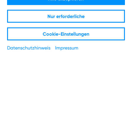
Netz-Störung oder WLAN-Problem? So kommst du
Nur erforderliche
schnell wieder online.
Cookie-Einstellungen
Datenschutzhinweis
Impressum
Du hast kein Internet, das WLAN bricht ständig ab oder
die Verbindung ist zu langsam? Keine Sorge, in den
meisten Fällen lässt sich die Ursache schnell finden. Auf
dieser Seite führen wir dich Schritt für Schritt durch die
häufigsten Fehlerquellen – vom einfachen Router-
Neustart bis hin zur gezielten WLAN-Optimierung. So
findest du im Handumdrehen heraus, ob es an deinen
Geräten liegt oder ob eine echte Netz-Störung vorliegt.