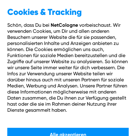
Geschäftskunden
Über NetCologne
Cookies & Tracking
NetCologne
Schön, dass Du bei
vorbeischaust. Wir
Hilfe
Login
Kontakt
Adresse prüfen
Menü
verwenden Cookies, um Dir und allen anderen
Besuchern unserer Website die für sie passenden,
personalisierten Inhalte und Anzeigen anbieten zu
können. Die Cookies ermöglichen uns auch,
Funktionen für soziale Medien bereitzustellen und die
Zugriffe auf unserer Website zu analysieren. So können
wir unsere Seite immer weiter für dich verbessern. Die
Infos zur Verwendung unserer Website teilen wir
darüber hinaus auch mit unseren Partnern für soziale
Medien, Werbung und Analysen. Unsere Partner führen
diese Informationen möglicherweise mit anderen
Daten zusammen, die Du ihnen zur Verfügung gestellt
WLAN & Internet-
hast oder die sie im Rahmen deiner Nutzung ihrer
Dienste gesammelt haben.
Probleme: Schnelle
Hilfe bei Störungen.
Alle akzeptieren