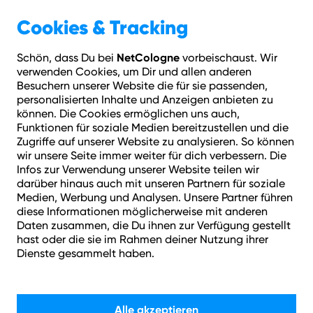
Geschäftskunden
Über NetCologne
Cookies & Tracking
NetCologne
Schön, dass Du bei
vorbeischaust. Wir
Hilfe
Login
Kontakt
Adresse prüfen
Menü
verwenden Cookies, um Dir und allen anderen
Besuchern unserer Website die für sie passenden,
personalisierten Inhalte und Anzeigen anbieten zu
können. Die Cookies ermöglichen uns auch,
Funktionen für soziale Medien bereitzustellen und die
Deine Smartcard jetzt
Zugriffe auf unserer Website zu analysieren. So können
wir unsere Seite immer weiter für dich verbessern. Die
freischalten.
Infos zur Verwendung unserer Website teilen wir
darüber hinaus auch mit unseren Partnern für soziale
Medien, Werbung und Analysen. Unsere Partner führen
diese Informationen möglicherweise mit anderen
Gib hier deine Smartcard-Nummer ein, um deine
Daten zusammen, die Du ihnen zur Verfügung gestellt
HD-Sender freizuschalten.
hast oder die sie im Rahmen deiner Nutzung ihrer
Dienste gesammelt haben.
So funktioniert's:
Alle akzeptieren