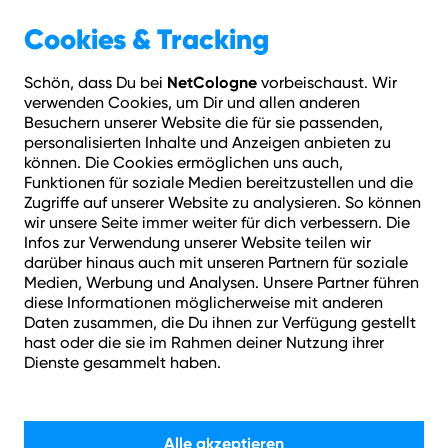
Geschäftskunden
Über NetCologne
Cookies & Tracking
NetCologne
Schön, dass Du bei
vorbeischaust. Wir
Hilfe
Login
Kontakt
Adresse prüfen
Menü
verwenden Cookies, um Dir und allen anderen
Besuchern unserer Website die für sie passenden,
personalisierten Inhalte und Anzeigen anbieten zu
können. Die Cookies ermöglichen uns auch,
Funktionen für soziale Medien bereitzustellen und die
Zugriffe auf unserer Website zu analysieren. So können
wir unsere Seite immer weiter für dich verbessern. Die
Infos zur Verwendung unserer Website teilen wir
darüber hinaus auch mit unseren Partnern für soziale
Medien, Werbung und Analysen. Unsere Partner führen
diese Informationen möglicherweise mit anderen
Daten zusammen, die Du ihnen zur Verfügung gestellt
Wechsel zu NetCologne
hast oder die sie im Rahmen deiner Nutzung ihrer
Dienste gesammelt haben.
Jetzt zu NetCologne wechseln und von den günstigen
Tarifen profitieren!
Alle akzeptieren