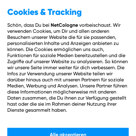
Geschäftskunden
Über NetCologne
Cookies & Tracking
NetCologne
Schön, dass Du bei
vorbeischaust. Wir
Hilfe
Login
Kontakt
Adresse prüfen
Menü
verwenden Cookies, um Dir und allen anderen
Besuchern unserer Website die für sie passenden,
personalisierten Inhalte und Anzeigen anbieten zu
können. Die Cookies ermöglichen uns auch,
Funktionen für soziale Medien bereitzustellen und die
Zugriffe auf unserer Website zu analysieren. So können
wir unsere Seite immer weiter für dich verbessern. Die
Infos zur Verwendung unserer Website teilen wir
darüber hinaus auch mit unseren Partnern für soziale
Medien, Werbung und Analysen. Unsere Partner führen
diese Informationen möglicherweise mit anderen
Daten zusammen, die Du ihnen zur Verfügung gestellt
Festnetz-Angebote:
hast oder die sie im Rahmen deiner Nutzung ihrer
Dienste gesammelt haben.
Telefonieren und Surfen
mit Highspeed.
Alle akzeptieren