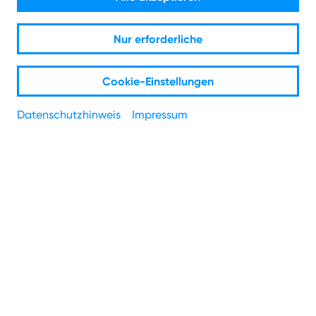
Festnetz-Tarif jederzeit wechseln.
Nur erforderliche
Internet-Bestleistung mit Tarifen bis zu 1000 Mbit/s.
Cookie-Einstellungen
So läuft's rund: Streamen, Arbeiten, Zocken – ohne
Aussetzer.
Datenschutzhinweis
Impressum
Für nur 5 € extra in alle
deutschen Fest- und
Mobilfunknetze telefonieren.
So geht's: