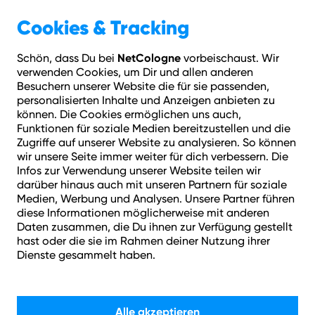
Geschäftskunden
Über NetCologne
Cookies & Tracking
NetCologne
Schön, dass Du bei
vorbeischaust. Wir
Hilfe
Login
Kontakt
Adresse prüfen
Menü
verwenden Cookies, um Dir und allen anderen
Privatkunden
FAQ
NetMail
Besuchern unserer Website die für sie passenden,
personalisierten Inhalte und Anzeigen anbieten zu
können. Die Cookies ermöglichen uns auch,
Wie können wir helfen?
Funktionen für soziale Medien bereitzustellen und die
Zugriffe auf unserer Website zu analysieren. So können
wir unsere Seite immer weiter für dich verbessern. Die
Infos zur Verwendung unserer Website teilen wir
darüber hinaus auch mit unseren Partnern für soziale
Medien, Werbung und Analysen. Unsere Partner führen
diese Informationen möglicherweise mit anderen
Daten zusammen, die Du ihnen zur Verfügung gestellt
Suchen
hast oder die sie im Rahmen deiner Nutzung ihrer
Dienste gesammelt haben.
Alle akzeptieren