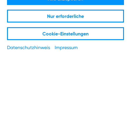
Zurück zur Übersicht
Nur erforderliche
Verfeinere die Suche zu
Cookie-Einstellungen
"
NetMail
":
Datenschutzhinweis
Impressum
NetMail verwenden
NetMail Einstellungen
NetMail Ersteinrichtung
7
Ergebnisse
zu "
NetMail
Einstellungen
":
Wie richte ich meine E-Mail Adresse in Microsoft
Outlook ein?