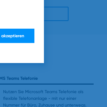
zt informieren
e akzeptieren
MS Teams Telefonie
Nutzen Sie Microsoft Teams Telefonie als
flexible Telefonanlage - mit nur einer
Nummer für Büro, Zuhause und unterwegs.