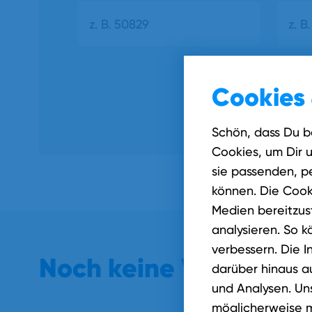
Cookies 
Schön, dass Du b
Cookies, um Dir 
sie passenden, pe
können. Die Cook
Medien bereitzust
analysieren. So k
verbessern. Die I
Noch keine Verbindun
darüber hinaus a
und Analysen. Un
möglicherweise m