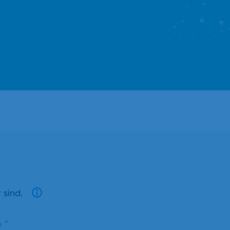
 sind.
e
*