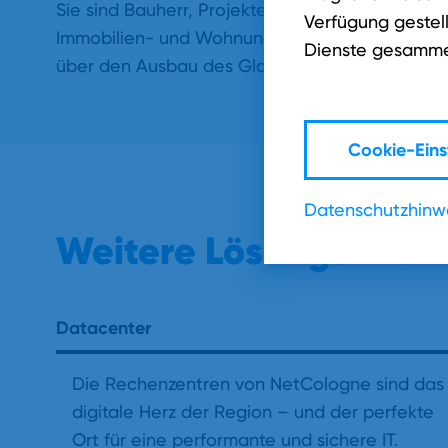
Sie sind Bauherr, Projektentwickler oder Unte
Verfügung gestell
Immobilien- und Wohnungswirtschaft und möc
Dienste gesamme
über den Ausbau des Glasfasernetzes erfahren
Cookie-Eins
Datenschutzhinw
Weitere Lösungen für I
Datacenter
Die Rechenzentren von NetCologne sind das
digitale Herz der Region – und der perfekte
Ort für eine performante und sichere IT.