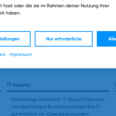
rnehmen der
t hast oder die sie im Rahmen deiner Nutzung ihrer
hten mehr
lt haben.
Jet
?
tellungen
Nur erforderliche
All
eis
Impressum
hr Business.
IT-Security
Nachhaltige Sicherheit: IT-Security Services
von NetCologne Business schützen Ihre IT
ganzheitlich vor Cyberbedrohungen.