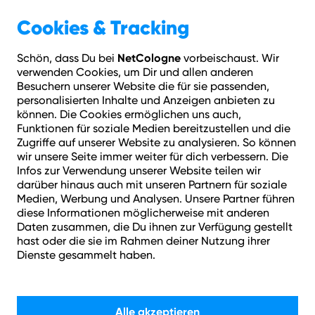
Geschäftskunden
Über NetCologne
Cookies & Tracking
NetCologne
Schön, dass Du bei
vorbeischaust. Wir
Hilfe
Login
Kontakt
Adresse prüfen
Menü
verwenden Cookies, um Dir und allen anderen
LAN-Tipps
Was ist die optimale Position für meinen WLAN-Router?
Besuchern unserer Website die für sie passenden,
personalisierten Inhalte und Anzeigen anbieten zu
können. Die Cookies ermöglichen uns auch,
Wie können wir helfen?
Funktionen für soziale Medien bereitzustellen und die
Zugriffe auf unserer Website zu analysieren. So können
wir unsere Seite immer weiter für dich verbessern. Die
Infos zur Verwendung unserer Website teilen wir
darüber hinaus auch mit unseren Partnern für soziale
Medien, Werbung und Analysen. Unsere Partner führen
diese Informationen möglicherweise mit anderen
Daten zusammen, die Du ihnen zur Verfügung gestellt
Suchen
hast oder die sie im Rahmen deiner Nutzung ihrer
Dienste gesammelt haben.
Alle akzeptieren