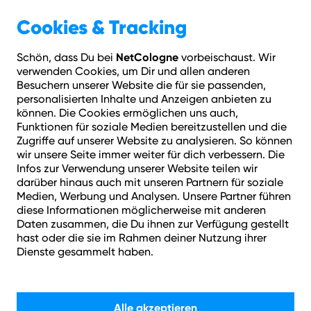
Geschäftskunden
Über NetCologne
Cookies & Tracking
NetCologne
Schön, dass Du bei
vorbeischaust. Wir
Hilfe
Login
Kontakt
Adresse prüfen
Menü
verwenden Cookies, um Dir und allen anderen
Kündigungsfristen
Welche Kündigungsfrist hat mein Handyvertrag?
Besuchern unserer Website die für sie passenden,
personalisierten Inhalte und Anzeigen anbieten zu
können. Die Cookies ermöglichen uns auch,
Wie können wir helfen?
Funktionen für soziale Medien bereitzustellen und die
Zugriffe auf unserer Website zu analysieren. So können
wir unsere Seite immer weiter für dich verbessern. Die
Infos zur Verwendung unserer Website teilen wir
darüber hinaus auch mit unseren Partnern für soziale
Medien, Werbung und Analysen. Unsere Partner führen
diese Informationen möglicherweise mit anderen
Daten zusammen, die Du ihnen zur Verfügung gestellt
Suchen
hast oder die sie im Rahmen deiner Nutzung ihrer
Dienste gesammelt haben.
Alle akzeptieren