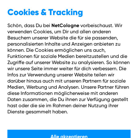
Geschäftskunden
Über NetCologne
Cookies & Tracking
NetCologne
Schön, dass Du bei
vorbeischaust. Wir
Hilfe
Login
Kontakt
Adresse prüfen
Menü
verwenden Cookies, um Dir und allen anderen
eit & Kündigungsfristen
Wann kann ich meinen Vertrag verlängern?
Besuchern unserer Website die für sie passenden,
personalisierten Inhalte und Anzeigen anbieten zu
können. Die Cookies ermöglichen uns auch,
Wie können wir helfen?
Funktionen für soziale Medien bereitzustellen und die
Zugriffe auf unserer Website zu analysieren. So können
wir unsere Seite immer weiter für dich verbessern. Die
Infos zur Verwendung unserer Website teilen wir
darüber hinaus auch mit unseren Partnern für soziale
Medien, Werbung und Analysen. Unsere Partner führen
diese Informationen möglicherweise mit anderen
Daten zusammen, die Du ihnen zur Verfügung gestellt
Suchen
hast oder die sie im Rahmen deiner Nutzung ihrer
Dienste gesammelt haben.
Alle akzeptieren