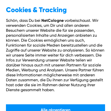
Geschäftskunden
Über NetCologne
Cookies & Tracking
NetCologne
Schön, dass Du bei
vorbeischaust. Wir
Hilfe
Login
Kontakt
Adresse prüfen
Menü
verwenden Cookies, um Dir und allen anderen
Vertrag & Meine Daten
Telefon-PIN
Was ist die Telefon-PIN?
Besuchern unserer Website die für sie passenden,
personalisierten Inhalte und Anzeigen anbieten zu
können. Die Cookies ermöglichen uns auch,
Wie können wir helfen?
Funktionen für soziale Medien bereitzustellen und die
Zugriffe auf unserer Website zu analysieren. So können
wir unsere Seite immer weiter für dich verbessern. Die
Infos zur Verwendung unserer Website teilen wir
darüber hinaus auch mit unseren Partnern für soziale
Medien, Werbung und Analysen. Unsere Partner führen
diese Informationen möglicherweise mit anderen
Daten zusammen, die Du ihnen zur Verfügung gestellt
Suchen
hast oder die sie im Rahmen deiner Nutzung ihrer
Dienste gesammelt haben.
Alle akzeptieren