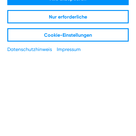
Zurück zur Übersicht
Nur erforderliche
Was ist die Telefon-PIN?
Cookie-Einstellungen
Die vierstellige Telefon-PIN dient gemeinsam mit deiner
Kundennummer zur Legitimation für telefonische
Datenschutzhinweis
Impressum
Anfragen bei unserem Kundenservice.